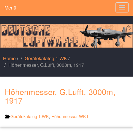
Menü
Togg
navig
Home
/
Gerätekatalog 1.WK
/
Höhenmesser, G.Lufft, 3000m, 1917
Höhenmesser, G.Lufft, 3000m,
1917
Gerätekatalog 1.WK
,
Höhenmesser WK1