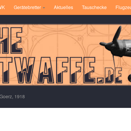
 WK
Gerätebretter
Aktuelles
Tauschecke
Flugze
Goerz, 1918