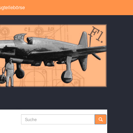
ugteilebörse
Suche