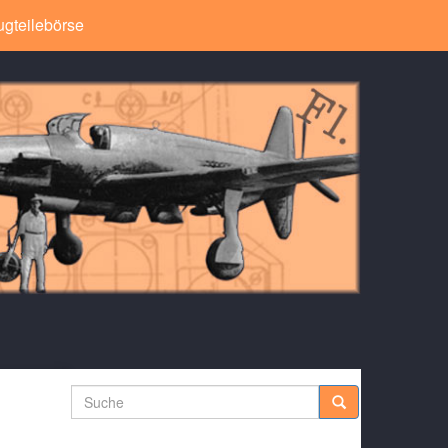
ugteilebörse
Suche