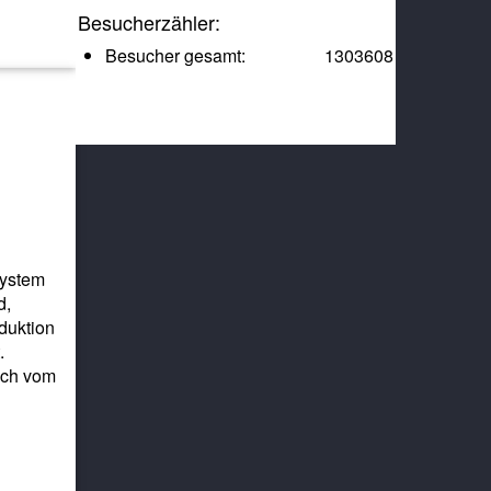
Besucherzähler:
Besucher gesamt:
1303608
System
d,
duktion
.
uch vom