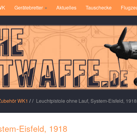
 WK
Gerätebretter
Aktuelles
Tauschecke
Flugze
 Zubehör WK1
/
Leuchtpistole ohne Lauf, System-Eisfeld, 1918
stem-Eisfeld, 1918