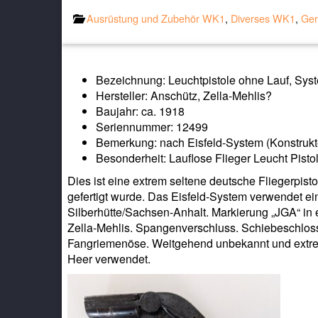
Ausrüstung und Zubehör WK1
,
Diverses WK1
,
Ger
Bezeichnung: Leuchtpistole ohne Lauf, Syst
Hersteller: Anschütz, Zella-Mehlis?
Baujahr: ca. 1918
Seriennummer: 12499
Bemerkung: nach Eisfeld-System (Konstrukteu
Besonderheit: Lauflose Flieger Leucht Pistole
Dies ist eine extrem seltene deutsche Fliegerpis
gefertigt wurde. Das Eisfeld-System verwendet ei
Silberhütte/Sachsen-Anhalt. Markierung „JGA“ in 
Zella-Mehlis. Spangenverschluss. Schiebeschloss
Fangriemenöse. Weitgehend unbekannt und extrem 
Heer verwendet.