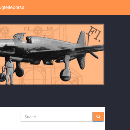
ugteilebörse
Suche