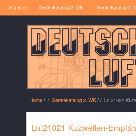
Startseite
Gerätekatalog 2. WK
Gerätekatalog 1.
Home
/
Gerätekatalog 2. WK
/
Ln.21021 Kuzw
Ln.21021 Kuzwellen-Empfän