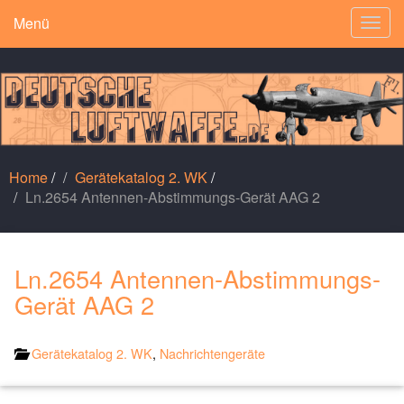
Menü
Togg
navig
Home
/
Gerätekatalog 2. WK
/
Ln.2654 Antennen-Abstimmungs-Gerät AAG 2
Ln.2654 Antennen-Abstimmungs-
Gerät AAG 2
Gerätekatalog 2. WK
,
Nachrichtengeräte