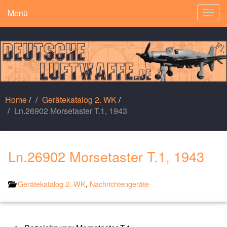
Menü
Togg
navig
Home
/
Gerätekatalog 2. WK
/
Ln.26902 Morsetaster T.1, 1943
Ln.26902 Morsetaster T.1, 1943
Gerätekatalog 2. WK
,
Nachrichtengeräte