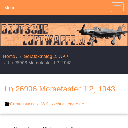
Menü
Togg
navig
Home
/
Gerätekatalog 2. WK
/
Ln.26906 Morsetaster T.2, 1943
Ln.26906 Morsetaster T.2, 1943
Gerätekatalog 2. WK
,
Nachrichtengeräte