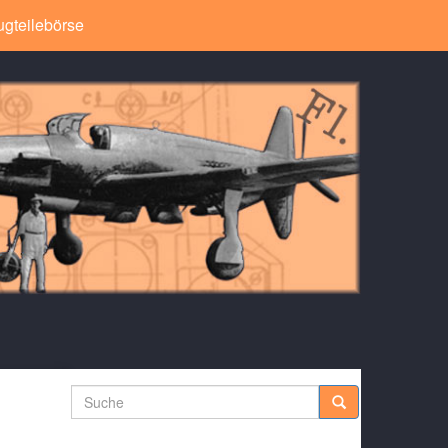
ugteilebörse
Suche