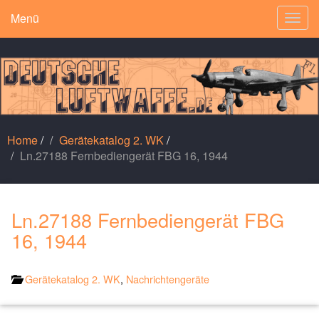
Menü
Togg
navig
Home
/
Gerätekatalog 2. WK
/
Ln.27188 Fernbediengerät FBG 16, 1944
Ln.27188 Fernbediengerät FBG
16, 1944
Gerätekatalog 2. WK
,
Nachrichtengeräte