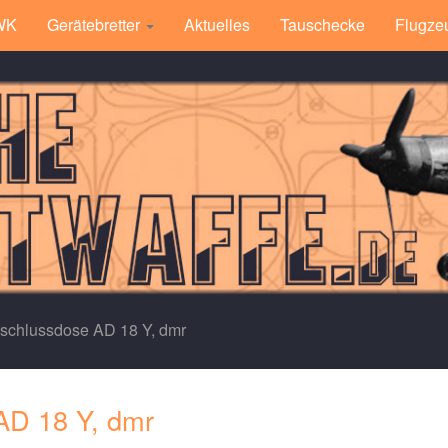
 WK
Gerätebretter
Aktuelles
Tauschecke
Flugze
schlussdose AD 18 Y, dmr
AD 18 Y, dmr