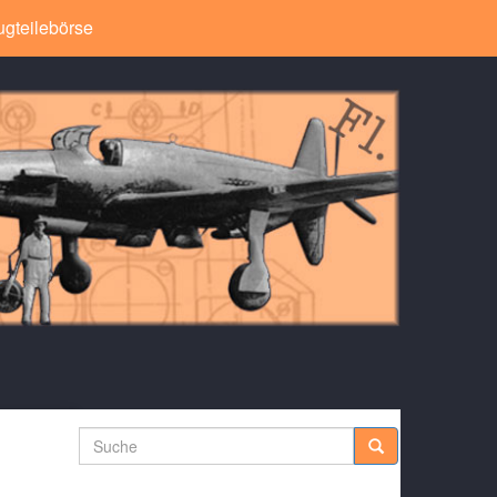
ugteilebörse
Suche