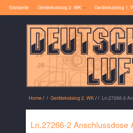
Startseite
Gerätekatalog 2. WK
Gerätekatalog 1.
Home
/
Gerätekatalog 2. WK
/
Ln.27266-2 An
Ln.27266-2 Anschlussdose 