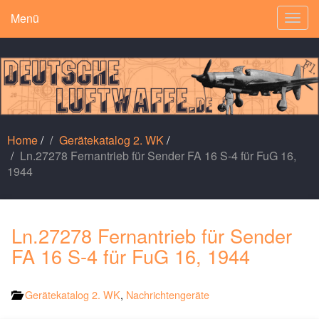
Menü
Togg
navig
Home
/
Gerätekatalog 2. WK
/
Ln.27278 Fernantrieb für Sender FA 16 S-4 für FuG 16,
1944
Ln.27278 Fernantrieb für Sender
FA 16 S-4 für FuG 16, 1944
Gerätekatalog 2. WK
,
Nachrichtengeräte