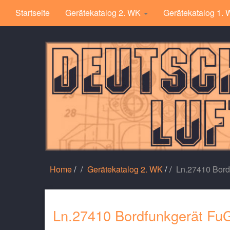
Startseite
Gerätekatalog 2. WK
Gerätekatalog 1.
Home
/
Gerätekatalog 2. WK
/
Ln.27410 Bord
Ln.27410 Bordfunkgerät Fu