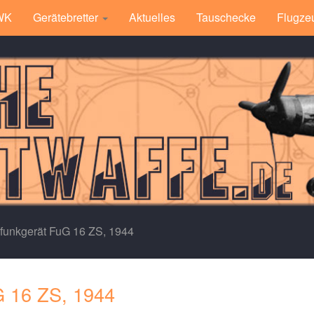
 WK
Gerätebretter
Aktuelles
Tauschecke
Flugze
funkgerät FuG 16 ZS, 1944
G 16 ZS, 1944