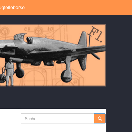
ugteilebörse
Suche