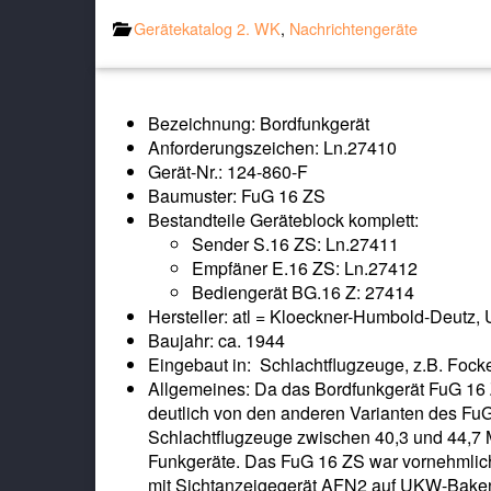
Gerätekatalog 2. WK
,
Nachrichtengeräte
Bezeichnung: Bordfunkgerät
Anforderungszeichen: Ln.27410
Gerät-Nr.: 124-860-F
Baumuster: FuG 16 ZS
Bestandteile Geräteblock komplett:
Sender S.16 ZS: Ln.27411
Empfäner E.16 ZS: Ln.27412
Bediengerät BG.16 Z: 27414
Hersteller: atl = Kloeckner-Humbold-Deutz,
Baujahr: ca. 1944
Eingebaut in: Schlachtflugzeuge, z.B. Foc
Allgemeines: Da das Bordfunkgerät FuG 16
deutlich von den anderen Varianten des FuG
Schlachtflugzeuge zwischen 40,3 und 44,7 
Funkgeräte. Das FuG 16 ZS war vornehmlich
mit Sichtanzeigegerät AFN2 auf UKW-Baken