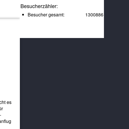
Besucherzähler:
Besucher gesamt:
1300886
cht es
ür
-
anflug