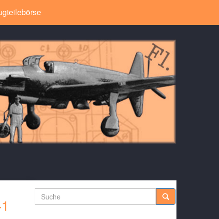
ugteilebörse
Suche
41