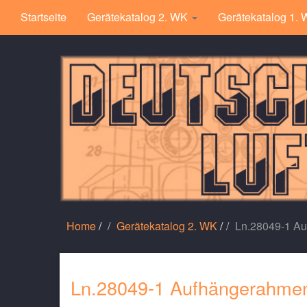
Startseite
Gerätekatalog 2. WK
Gerätekatalog 1.
Home
/
Gerätekatalog 2. WK
/
Ln.28049-1 Au
Ln.28049-1 Aufhängerahmen