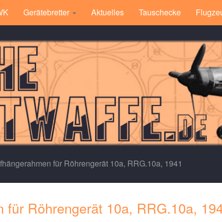
 WK
Gerätebretter
Aktuelles
Tauschecke
Flugze
fhängerahmen für Röhrengerät 10a, RRG.10a, 1941
 für Röhrengerät 10a, RRG.10a, 19