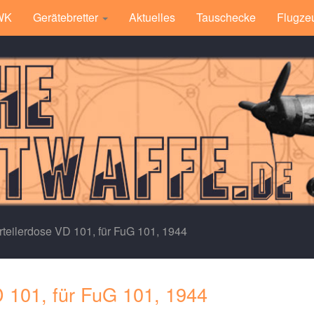
 WK
Gerätebretter
Aktuelles
Tauschecke
Flugze
teilerdose VD 101, für FuG 101, 1944
D 101, für FuG 101, 1944