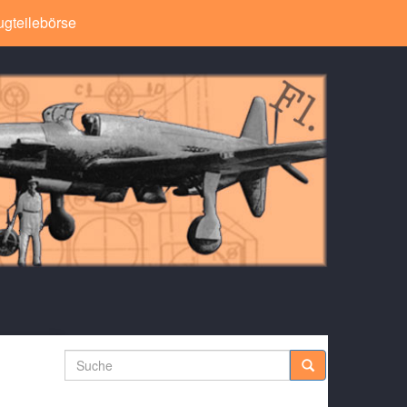
ugteilebörse
Suche