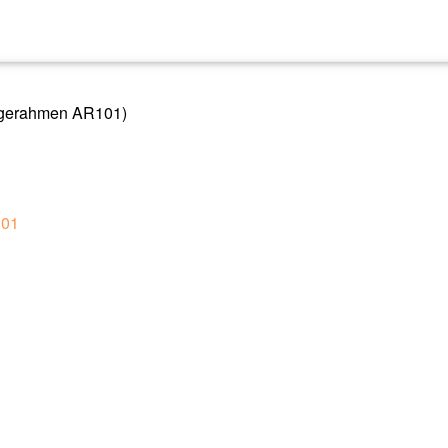
ängerahmen AR101)
101