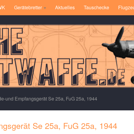
 WK
Gerätebretter
Aktuelles
Tauschecke
Flugze
e-und Empfangsgerät Se 25a, FuG 25a, 1944
gsgerät Se 25a, FuG 25a, 1944