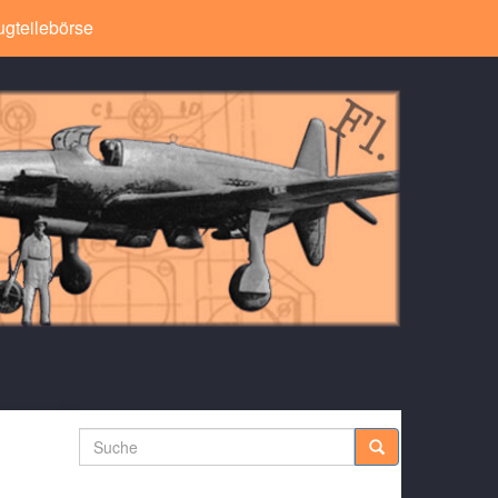
ugteilebörse
Suche