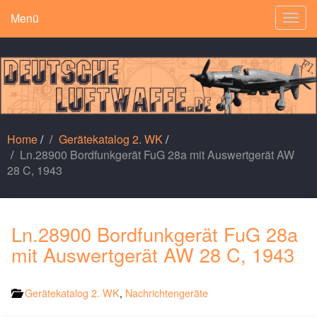
Menü
Togg
navig
Home
/
Gerätekatalog 2. WK
/
Ln.28900 Bordfunkgerät FuG 28a mit Auswertgerät AW
28 C, 1943
Ln.28900 Bordfunkgerät FuG 28a
mit Auswertgerät AW 28 C, 1943
Gerätekatalog 2. WK
,
Nachrichtengeräte