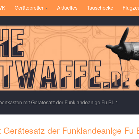
 WK
Gerätebretter
Aktuelles
Tauschecke
Flugze
ortkasten mit Gerätesatz der Funklandeanlge Fu Bl. 1
 Gerätesatz der Funklandeanlge Fu B