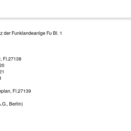
z der Funklandeanlge Fu Bl. 1
2, Fl.27138
120
121
1
plan, Fl.27139
.G., Berlin)