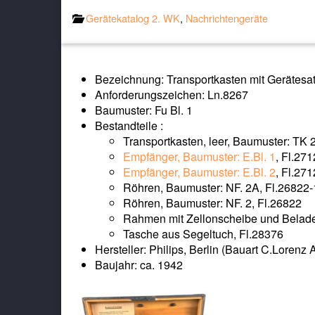
Gerätekatalog 2. WK
,
Nachrichtengeräte
Bezeichnung: Transportkasten mit Gerätesat
Anforderungszeichen: Ln.8267
Baumuster: Fu Bl. 1
Bestandteile :
Transportkasten, leer, Baumuster: TK 
Empfänger, Baumuster: E.Bl. 1
, Fl.27
Empfänger, Baumuster: E.Bl. 2
, Fl.27
Röhren, Baumuster: NF. 2A, Fl.26822-
Röhren, Baumuster: NF. 2, Fl.26822
Rahmen mit Zellonscheibe und Belade
Tasche aus Segeltuch, Fl.28376
Hersteller: Philips, Berlin (Bauart C.Lorenz A
Baujahr: ca. 1942