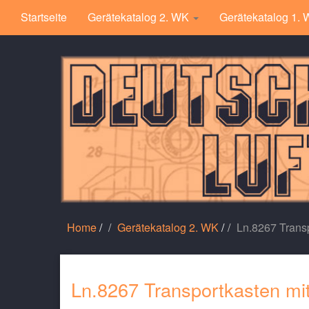
Startseite
Gerätekatalog 2. WK
Gerätekatalog 1.
Home
/
Gerätekatalog 2. WK
/
Ln.8267 Transp
Ln.8267 Transportkasten mit