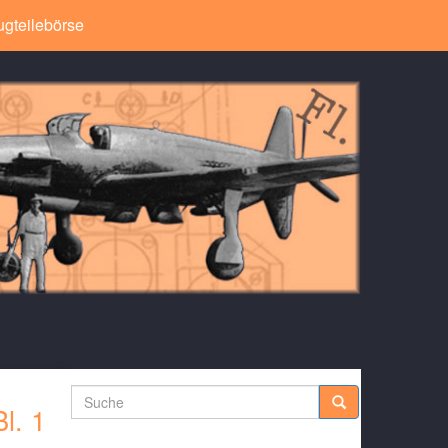
ugteilebörse
Suche
l. 1