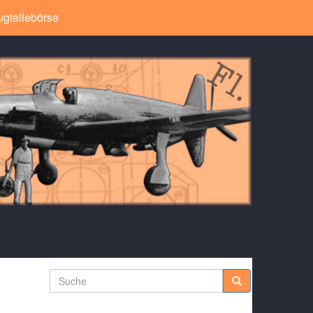
ugteilebörse
Suche