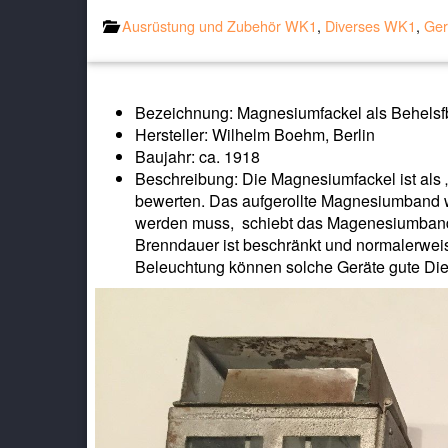
Ausrüstung und Zubehör WK1
,
Diverses WK1
,
Ger
Bezeichnung: Magnesiumfackel als Behelsfb
Hersteller: Wilhelm Boehm, Berlin
Baujahr: ca. 1918
Beschreibung: Die Magnesiumfackel ist als 
bewerten. Das aufgerollte Magnesiumband 
werden muss, schiebt das Magenesiumband se
Brenndauer ist beschränkt und normalerweise
Beleuchtung können solche Geräte gute Dien