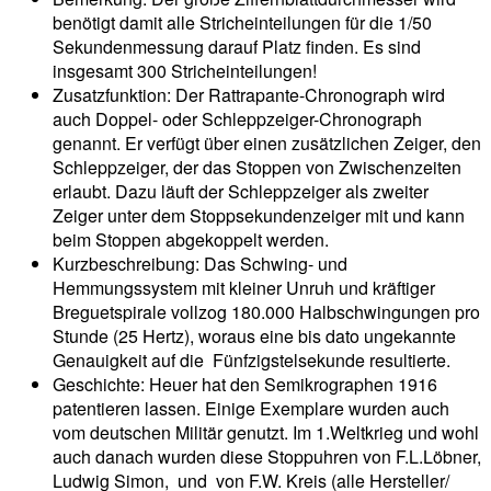
benötigt damit alle Stricheinteilungen für die 1/50
Sekundenmessung darauf Platz finden. Es sind
insgesamt 300 Stricheinteilungen!
Zusatzfunktion: Der Rattrapante-Chronograph wird
auch Doppel- oder Schleppzeiger-Chronograph
genannt. Er verfügt über einen zusätzlichen Zeiger, den
Schleppzeiger, der das Stoppen von Zwischenzeiten
erlaubt. Dazu läuft der Schleppzeiger als zweiter
Zeiger unter dem Stoppsekundenzeiger mit und kann
beim Stoppen abgekoppelt werden.
Kurzbeschreibung: Das Schwing- und
Hemmungssystem mit kleiner Unruh und kräftiger
Breguetspirale vollzog 180.000 Halbschwingungen pro
Stunde (25 Hertz), woraus eine bis dato ungekannte
Genauigkeit auf die Fünfzigstelsekunde re­sultierte.
Geschichte: Heuer hat den Semikrographen 1916
patentieren lassen. Einige Exemplare wurden auch
vom deutschen Militär genutzt. Im 1.Weltkrieg und wohl
auch danach wurden diese Stoppuhren von F.L.Löbner,
Ludwig Simon, und von F.W. Kreis (alle Hersteller/