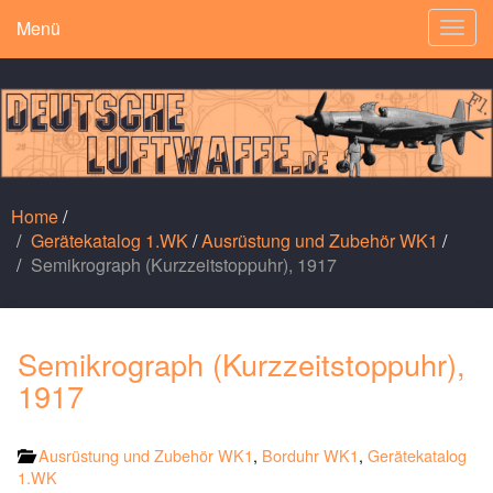
Menü
Togg
navig
Home
/
Gerätekatalog 1.WK
/
Ausrüstung und Zubehör WK1
/
Semikrograph (Kurzzeitstoppuhr), 1917
Semikrograph (Kurzzeitstoppuhr),
1917
Ausrüstung und Zubehör WK1
,
Borduhr WK1
,
Gerätekatalog
1.WK