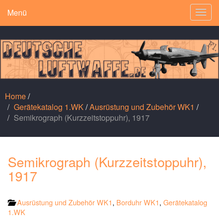
Menü
Togg
navig
Home
/
Gerätekatalog 1.WK
/
Ausrüstung und Zubehör WK1
/
Semikrograph (Kurzzeitstoppuhr), 1917
Semikrograph (Kurzzeitstoppuhr),
1917
Ausrüstung und Zubehör WK1
,
Borduhr WK1
,
Gerätekatalog
1.WK