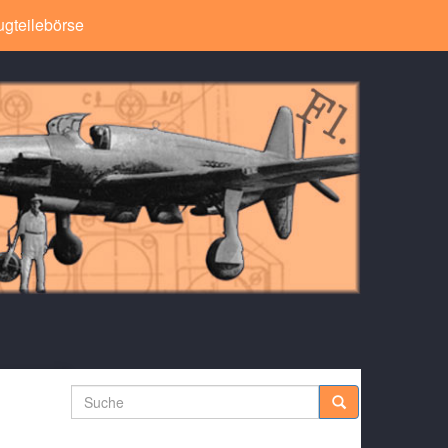
ugteilebörse
Suche