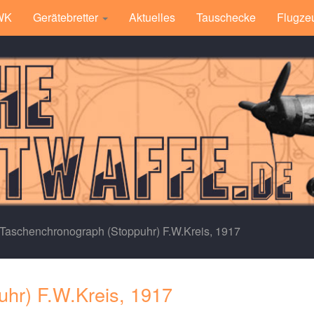
 WK
Gerätebretter
Aktuelles
Tauschecke
Flugze
Taschenchronograph (Stoppuhr) F.W.Kreis, 1917
hr) F.W.Kreis, 1917