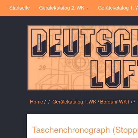
Startseite
Gerätekatalog 2. WK
Gerätekatalog 1.
Home
/
Gerätekatalog 1.WK
/
Borduhr WK1
/
Taschenchronograph (Stoppu