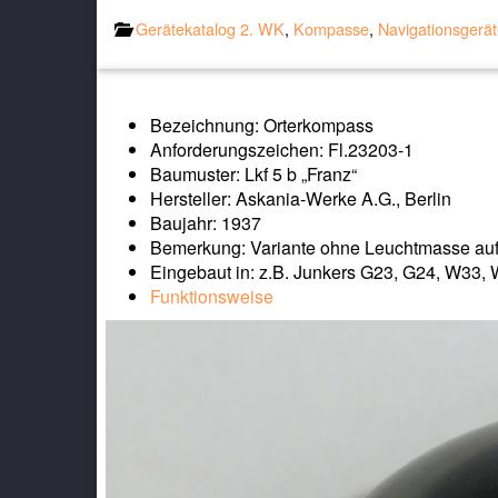
Gerätekatalog 2. WK
,
Kompasse
,
Navigationsgerä
Bezeichnung: Orterkompass
Anforderungszeichen: Fl.23203-1
Baumuster: Lkf 5 b „Franz“
Hersteller: Askania-Werke A.G., Berlin
Baujahr: 1937
Bemerkung: Variante ohne Leuchtmasse auf
Eingebaut in: z.B. Junkers G23, G24, W33,
Funktionsweise