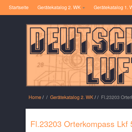
Startseite
Gerätekatalog 2. WK
Gerätekatalog 1.
Home
/
Gerätekatalog 2. WK
/
Fl.23203 Orter
Fl.23203 Orterkompass Lkf 5