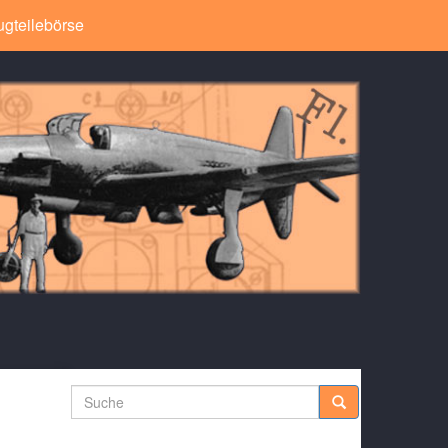
ugteilebörse
Suche