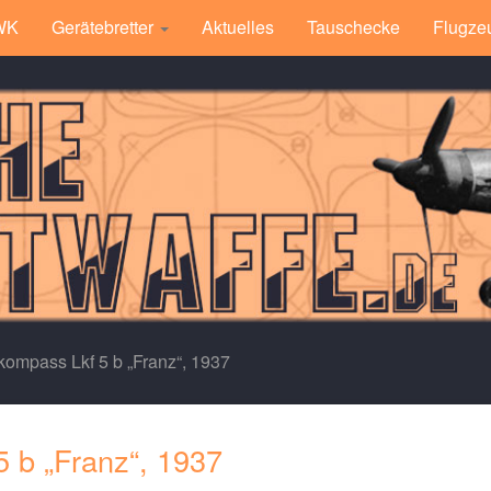
 WK
Gerätebretter
Aktuelles
Tauschecke
Flugze
kompass Lkf 5 b „Franz“, 1937
 b „Franz“, 1937