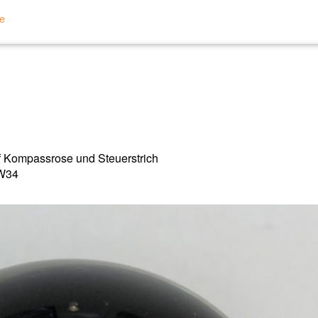
te
 Kompassrose und Steuerstrich
 W34