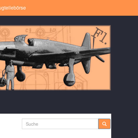
ugteilebörse
Suche