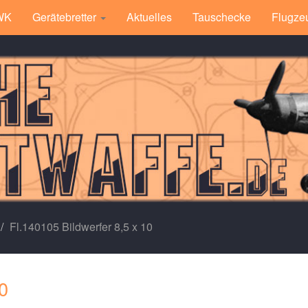
 WK
Gerätebretter
Aktuelles
Tauschecke
Flugze
Fl.140105 Bildwerfer 8,5 x 10
0