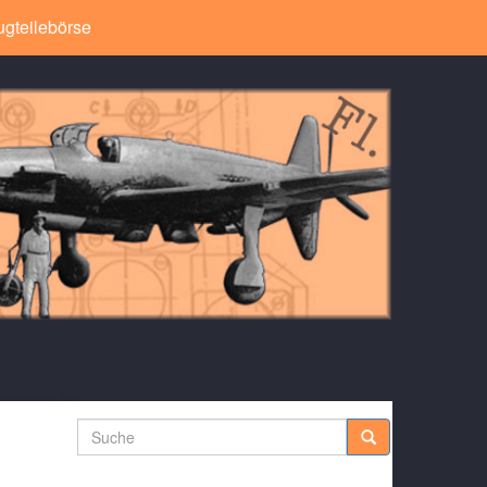
ugteilebörse
Suche