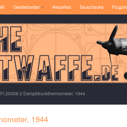
 WK
Gerätebretter
Aktuelles
Tauschecke
Flugze
Fl.20308-2 Dampfdruckthermometer, 1944
mometer, 1944