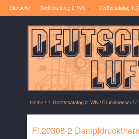
Startseite
Gerätekatalog 2. WK
Gerätekatalog 1.
Home
/
Gerätekatalog 2. WK
/
Druckmesser
/
Fl.20308-2 Dampfdruckther