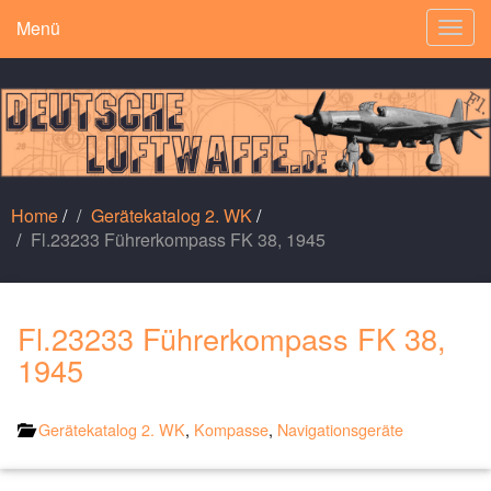
Menü
Togg
navig
Home
/
Gerätekatalog 2. WK
/
Fl.23233 Führerkompass FK 38, 1945
Fl.23233 Führerkompass FK 38,
1945
Gerätekatalog 2. WK
,
Kompasse
,
Navigationsgeräte