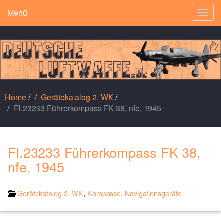
Menü
Togg
navig
Home
/
Gerätekatalog 2. WK
/
Fl.23233 Führerkompass FK 38, nfe, 1945
Fl.23233 Führerkompass FK 38,
nfe, 1945
Gerätekatalog 2. WK
,
Kompasse
,
Navigationsgeräte