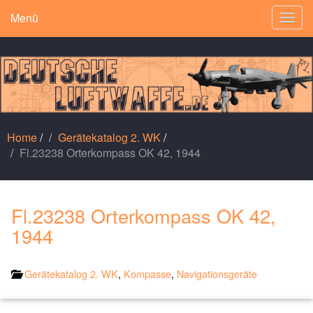
Menü
Togg
navig
Home
/
Gerätekatalog 2. WK
/
Fl.23238 Orterkompass OK 42, 1944
Fl.23238 Orterkompass OK 42,
1944
Gerätekatalog 2. WK
,
Kompasse
,
Navigationsgeräte