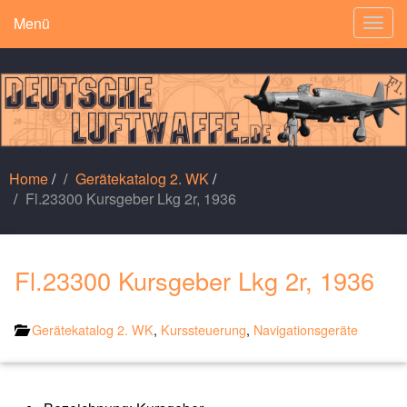
Menü
Togg
navig
Home
/
Gerätekatalog 2. WK
/
Fl.23300 Kursgeber Lkg 2r, 1936
Fl.23300 Kursgeber Lkg 2r, 1936
Gerätekatalog 2. WK
,
Kurssteuerung
,
Navigationsgeräte