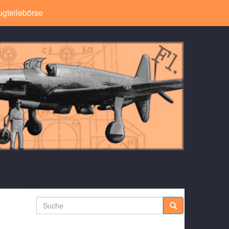
ugteilebörse
Suche