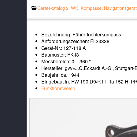
Gerätekatalog 2. WK
,
Kompasse
,
Navigationsgerä
Bezeichnung: Führertochterkompass
Anforderungszeichen: Fl.23338
Gerät-Nr.: 127-118 A
Baumuster: FK-f3
Messbereich: 0 – 360 °
Hersteller: gvy=J.C.Eckardt A.-G., Stuttgar
Baujahr: ca. 1944
Eingebaut in: FW 190 D9/R11, Ta 152 H-1/R
Funktionsweise