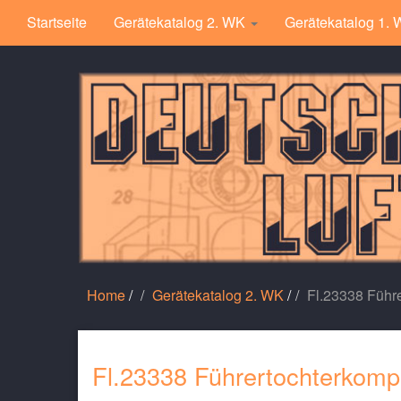
Startseite
Gerätekatalog 2. WK
Gerätekatalog 1.
Home
/
Gerätekatalog 2. WK
/
Fl.23338 Führ
Fl.23338 Führertochterkomp