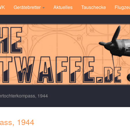
 WK
Gerätebretter
Aktuelles
Tauschecke
Flugze
ertochterkompass, 1944
ass, 1944