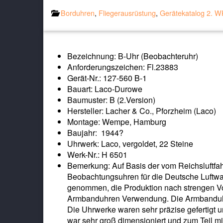
Borduhren
,
Fliegerausrüstung
,
Gerätekatalog 2. W
Bezeichnung: B-Uhr (Beobachteruhr)
Anforderungszeichen: Fl.23883
Gerät-Nr.: 127-560 B-1
Bauart: Laco-Durowe
Baumuster: B (2.Version)
Hersteller: Lacher & Co., Pforzheim (Laco)
Montage: Wempe, Hamburg
Baujahr: 1944?
Uhrwerk: Laco, vergoldet, 22 Steine
Werk-Nr.: H 6501
Bemerkung: Auf Basis der vom Reichsluftfahr
Beobachtungsuhren für die Deutsche Luftwaf
genommen, die Produktion nach strengen V
Armbanduhren Verwendung. Die Armbanduhre
Die Uhrwerke waren sehr präzise gefertigt 
war sehr groß dimensioniert und zum Teil mi