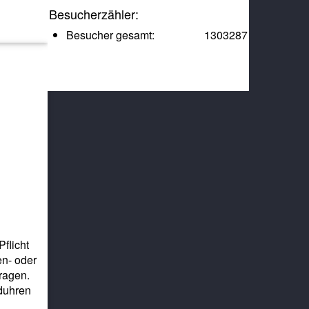
Besucherzähler:
Besucher gesamt:
1303287
flicht
n- oder
ragen.
nduhren