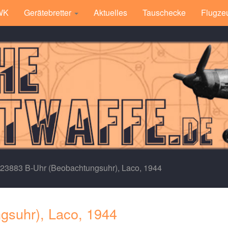
 WK
Gerätebretter
Aktuelles
Tauschecke
Flugze
.23883 B-Uhr (Beobachtungsuhr), Laco, 1944
gsuhr), Laco, 1944