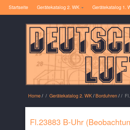
Startseite
Gerätekatalog 2. WK
Gerätekatalog 1.
Home
/
Gerätekatalog 2. WK
/
Borduhren
/
Fl
Fl.23883 B-Uhr (Beobachtun