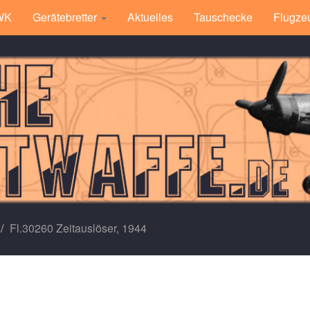
 WK
Gerätebretter
Aktuelles
Tauschecke
Flugze
Fl.30260 Zeitauslöser, 1944