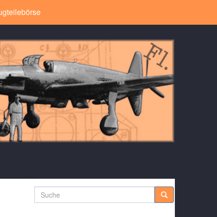
ugteilebörse
Suche