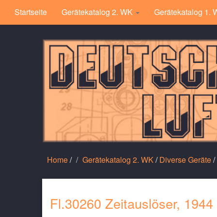
Startseite
Gerätekatalog 2. WK
Gerätekatalog 1.
Home
/
Gerätekatalog 2. WK
/
Diverse Geräte
/
Fl.30260 Zeitauslöser, 1944