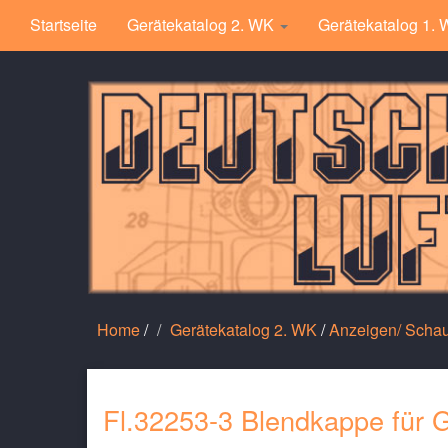
Startseite
Gerätekatalog 2. WK
Gerätekatalog 1.
Home
/
Gerätekatalog 2. WK
/
Anzeigen/ Scha
Fl.32253-3 Blendkappe für G