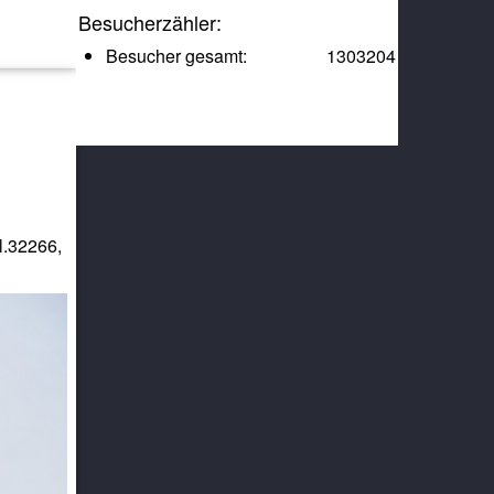
Besucherzähler:
Besucher gesamt:
1303204
l.32266,