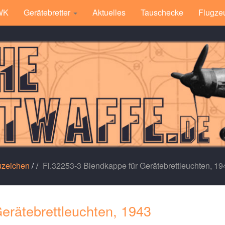
 WK
Gerätebretter
Aktuelles
Tauschecke
Flugze
uzeichen
/
Fl.32253-3 Blendkappe für Gerätebrettleuchten, 19
erätebrettleuchten, 1943