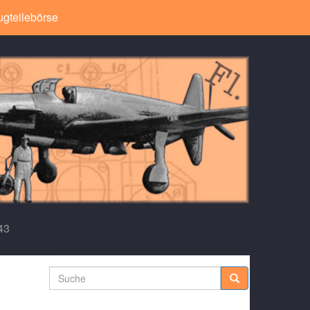
ugteilebörse
43
Suche