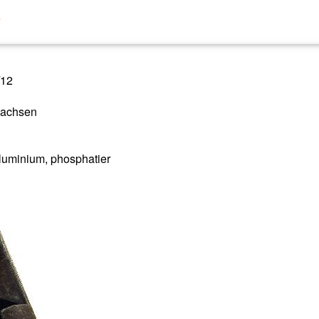
e
/12
Sachsen
luminium, phosphatier