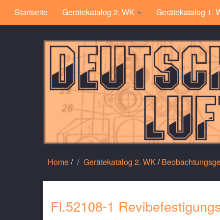
Startseite
Gerätekatalog 2. WK
Gerätekatalog 1.
Home
/
Gerätekatalog 2. WK
/
Beobachtungsge
Fl.52108-1 Revibefestigungs