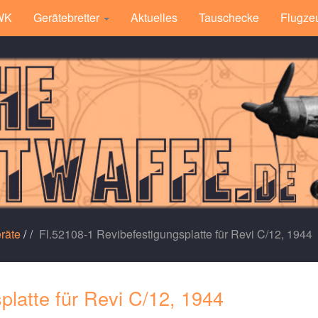
 WK
Gerätebretter
Aktuelles
Tauschecke
Flugze
räte
/
Fl.52108-1 Revibefestigungsplatte für Revi C/12, 1944
platte für Revi C/12, 1944