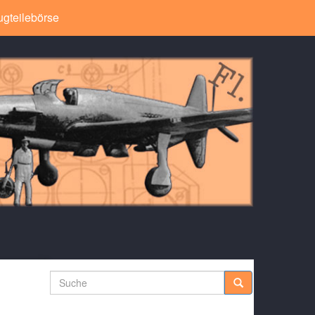
ugteilebörse
Suche