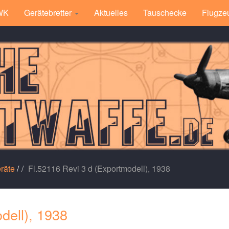
 WK
Gerätebretter
Aktuelles
Tauschecke
Flugze
räte
/
Fl.52116 Revi 3 d (Exportmodell), 1938
dell), 1938