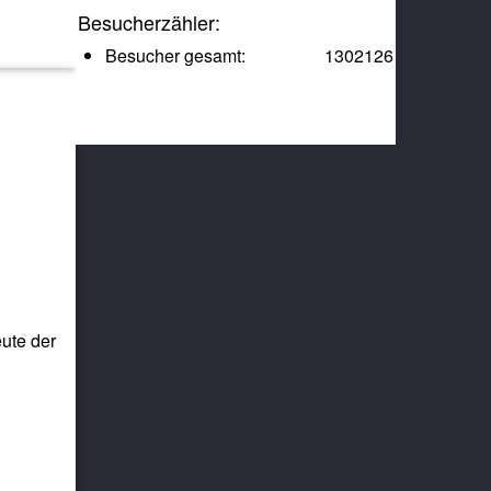
Besucherzähler:
Besucher gesamt:
1302126
ute der