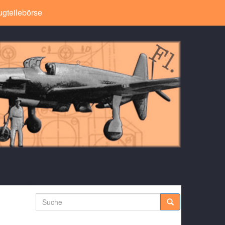
ugteilebörse
Suche