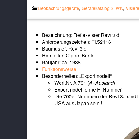
Beobachtungsgeräte
,
Gerätekatalog 2. WK
,
Visier
Bezeichnung: Reflexvisier Revi 3 d
Anforderungszeichen: Fl.52116
Baumuster: Revi 3 d
Hersteller: Oigee, Berlin
Baujahr: ca. 1938
Funktionsweise
Besonderheiten: „Exportmodell“
WerkNr. A 731 (
A=Ausland
)
Exportmodell ohne Fl.Nummer
Die 700er Nummern der Revi 3d sind b
USA aus Japan sein !