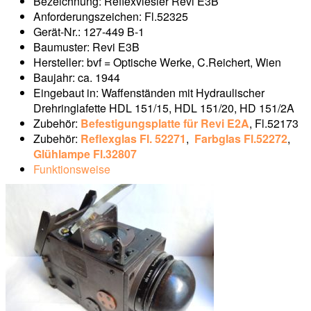
Bezeichnung: Reflexviesier Revi E3B
Anforderungszeichen: Fl.52325
Gerät-Nr.: 127-449 B-1
Baumuster: Revi E3B
Hersteller: bvf = Optische Werke, C.Reichert, Wien
Baujahr: ca. 1944
Eingebaut in: Waffenständen mit Hydraulischer
Drehringlafette HDL 151/15, HDL 151/20, HD 151/2A
Zubehör:
Befestigungsplatte für Revi E2A
, Fl.52173
Zubehör:
Reflexglas Fl. 52271
,
Farbglas Fl.52272
,
Glühlampe Fl.32807
Funktionsweise