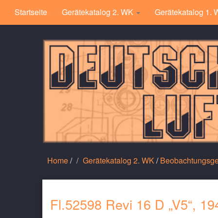
Startseite
Gerätekatalog 2. WK
Gerätekatalog 1.
Home
/
Gerätekatalog 2. WK
/
Beobachtungsge
Fl.52598 Revi 16 D „V5“, 19