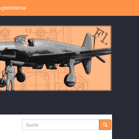
ugteilebörse
Suche