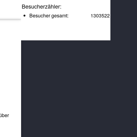
Besucherzähler:
Besucher gesamt:
1303522
über