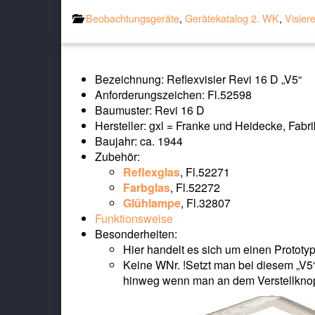
Beobachtungsgeräte
,
Gerätekatalog 2. WK
,
Visier
Bezeichnung: Reflexvisier Revi 16 D „V5“
Anforderungszeichen: Fl.52598
Baumuster: Revi 16 D
Hersteller: gxl = Franke und Heidecke, Fab
Baujahr: ca. 1944
Zubehör:
Reflexglas
, Fl.52271
Farbglas
, Fl.52272
Glühlampe
, Fl.32807
Funktionsweise
Besonderheiten:
Hier handelt es sich um einen Prototy
Keine WNr. !Setzt man bei diesem „V5
hinweg wenn man an dem Verstellknopf 