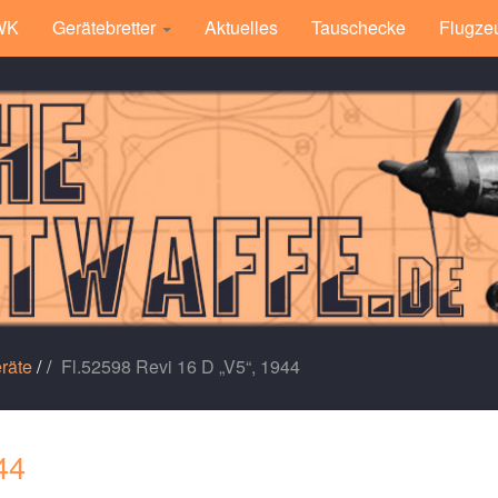
 WK
Gerätebretter
Aktuelles
Tauschecke
Flugze
räte
/
Fl.52598 Revi 16 D „V5“, 1944
44