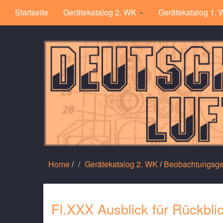
Startseite
Gerätekatalog 2. WK
Gerätekatalog 1.
Home
/
Gerätekatalog 2. WK
/
Beobachtungsge
Fl.XXX Ausblick für Rückbli