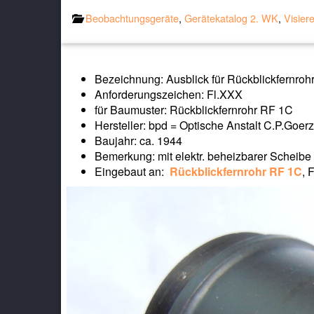
Beobachtungsgeräte
,
Gerätekatalog 2. WK
,
Visier
Bezeichnung: Ausblick für Rückblickfernroh
Anforderungszeichen: Fl.XXX
für Baumuster: Rückblickfernrohr RF 1C
Hersteller: bpd = Optische Anstalt C.P.Goe
Baujahr: ca. 1944
Bemerkung: mit elektr. beheizbarer Scheibe
Eingebaut an:
Rückblickfernrohr RF 1C
, 