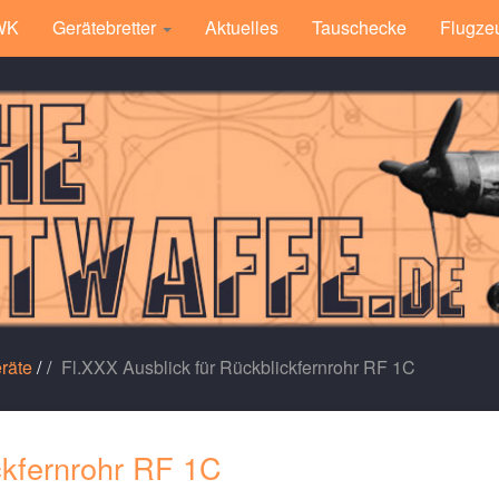
 WK
Gerätebretter
Aktuelles
Tauschecke
Flugze
räte
/
Fl.XXX Ausblick für Rückblickfernrohr RF 1C
ckfernrohr RF 1C