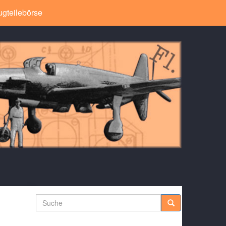
ugteilebörse
Suche