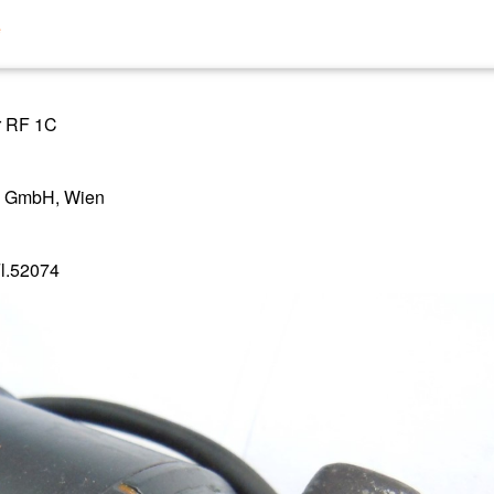
e
r RF 1C
rz GmbH, Wien
Fl.52074