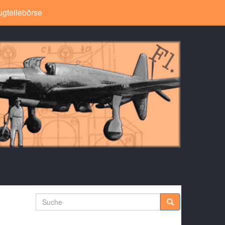
ugteilebörse
Suche