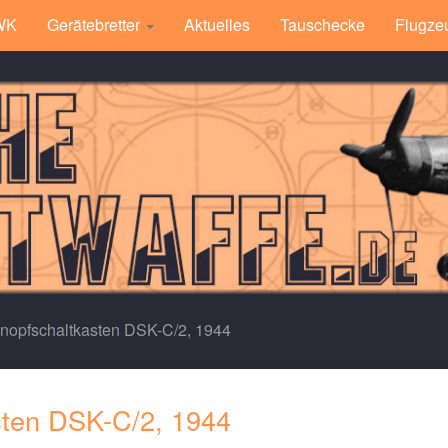
 WK
Gerätebretter
Aktuelles
Tauschecke
Flugze
nopfschaltkasten DSK-C/2, 1944
sten DSK-C/2, 1944