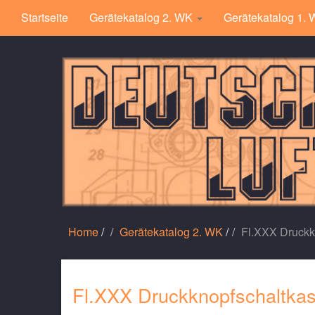
Startseite
Gerätekatalog 2. WK
Gerätekatalog 1.
Home
/
Gerätekatalog 2. WK
/
Fl.XXX Druckk
Fl.XXX Druckknopfschaltka