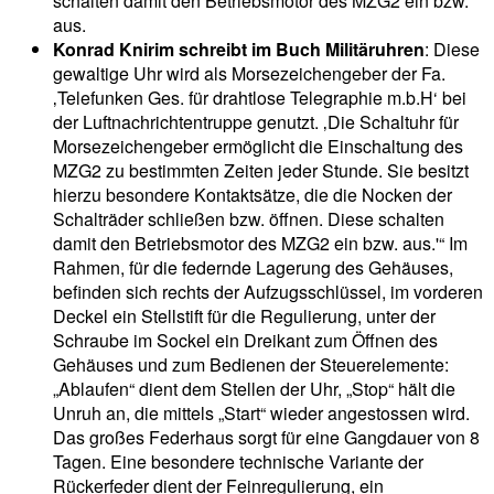
schalten damit den Betriebsmotor des MZG2 ein bzw.
aus.
Konrad Knirim schreibt im Buch Militäruhren
: Diese
gewaltige Uhr wird als Morsezeichengeber der Fa.
‚Telefunken Ges. für drahtlose Telegraphie m.b.H‘ bei
der Luftnachrichtentruppe genutzt. ‚Die Schaltuhr für
Morsezeichengeber ermöglicht die Einschaltung des
MZG2 zu bestimmten Zeiten jeder Stunde. Sie besitzt
hierzu besondere Kontaktsätze, die die Nocken der
Schalträder schließen bzw. öffnen. Diese schalten
damit den Betriebsmotor des MZG2 ein bzw. aus.'“ Im
Rahmen, für die federnde Lagerung des Gehäuses,
befinden sich rechts der Aufzugsschlüssel, im vorderen
Deckel ein Stellstift für die Regulierung, unter der
Schraube im Sockel ein Dreikant zum Öffnen des
Gehäuses und zum Bedienen der Steuerelemente:
„Ablaufen“ dient dem Stellen der Uhr, „Stop“ hält die
Unruh an, die mittels „Start“ wieder angestossen wird.
Das großes Federhaus sorgt für eine Gangdauer von 8
Tagen. Eine besondere technische Variante der
Rückerfeder dient der Feinregulierung, ein