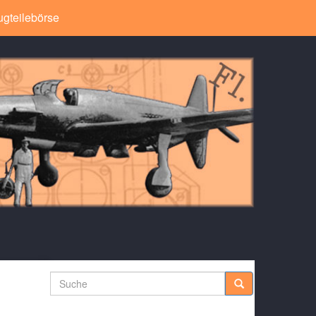
ugteilebörse
Suche