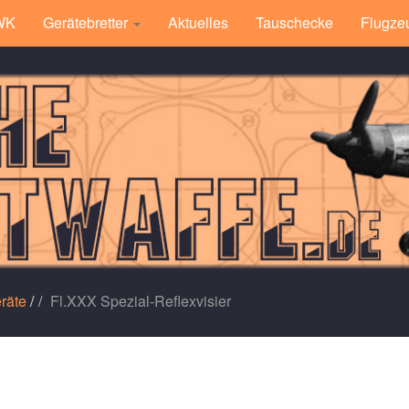
 WK
Gerätebretter
Aktuelles
Tauschecke
Flugze
räte
/
Fl.XXX Spezial-Reflexvisier