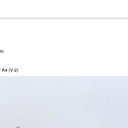
in
 A4 (V-2)