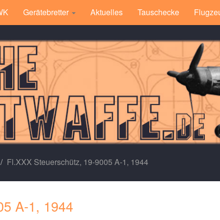
 WK
Gerätebretter
Aktuelles
Tauschecke
Flugze
Fl.XXX Steuerschütz, 19-9005 A-1, 1944
05 A-1, 1944