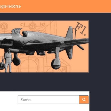
ugteilebörse
Suche