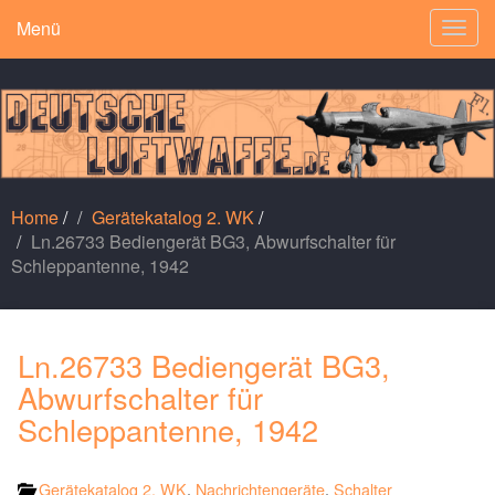
Menü
Togg
navig
Home
/
Gerätekatalog 2. WK
/
Ln.26733 Bediengerät BG3, Abwurfschalter für
Schleppantenne, 1942
Ln.26733 Bediengerät BG3,
Abwurfschalter für
Schleppantenne, 1942
Gerätekatalog 2. WK
,
Nachrichtengeräte
,
Schalter