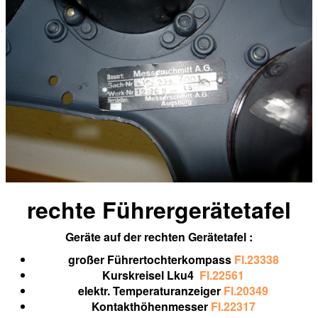
rechte
Führergerätetafel
Geräte auf der rechten Gerätetafel :
großer Führertochterkompass
Fl.23
338
Kurskreisel Lku4
Fl.22561
elektr. Temperaturanzeiger
Fl.
20349
Kontakthöhenmesser
Fl.22317