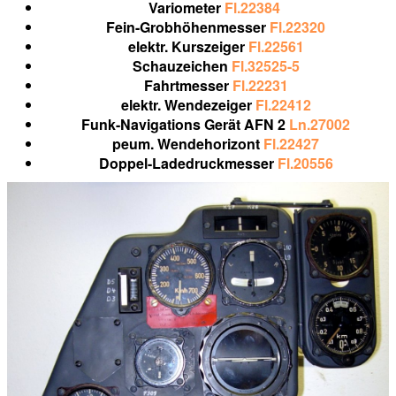
Variometer
Fl.22384
Fein-Grobhöhenmesser
Fl.22320
elektr. Kurszeiger
Fl.22561
Schauzeichen
Fl.32525-5
Fahrtmesser
Fl.22231
elektr. Wendezeiger
Fl.22412
Funk-Navigations Gerät
AFN 2
Ln.27002
peum. Wendehorizont
Fl.22427
Doppel-Ladedruckmesser
Fl.20556