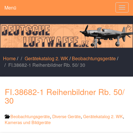
Menü
Togg
navig
Home
/
Gerätekatalog 2. WK
/
Beobachtungsgeräte
/
FI.38682-1 Reihenbildner Rb. 50/ 30
FI.38682-1 Reihenbildner Rb. 50/
30
Beobachtungsgeräte
,
Diverse Geräte
,
Gerätekatalog 2. WK
,
Kameras und Bildgeräte