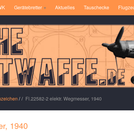
 WK
Gerätebretter
Aktuelles
Tauschecke
Flugze
uzeichen
/
Fl.22582-2 elektr. Wegmesser, 1940
er, 1940