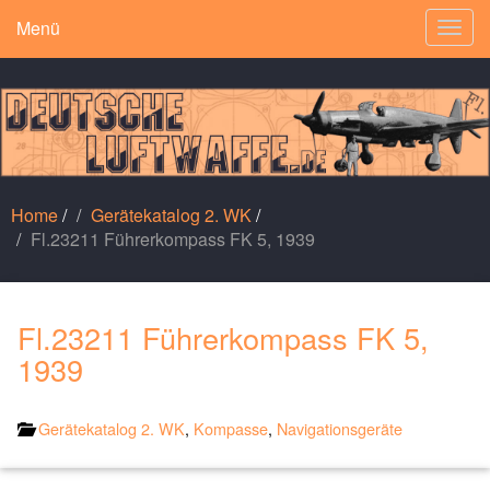
Menü
Togg
navig
Home
/
Gerätekatalog 2. WK
/
Fl.23211 Führerkompass FK 5, 1939
Fl.23211 Führerkompass FK 5,
1939
Gerätekatalog 2. WK
,
Kompasse
,
Navigationsgeräte