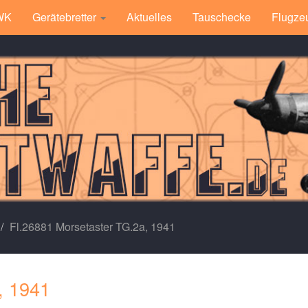
 WK
Gerätebretter
Aktuelles
Tauschecke
Flugze
Fl.26881 Morsetaster TG.2a, 1941
, 1941