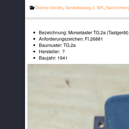
Diverse Geräte
,
Gerätekatalog 2. WK
,
Nachrichten
Bezeichnung: Morsetaster TG.2a (Tastgerät)
Anforderungszeichen: Fl.26881
Baumuster: TG.2a
Hersteller: ?
Baujahr: 1941