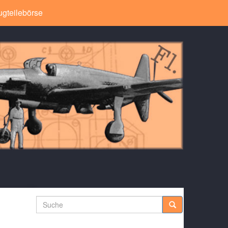
ugteilebörse
Suche