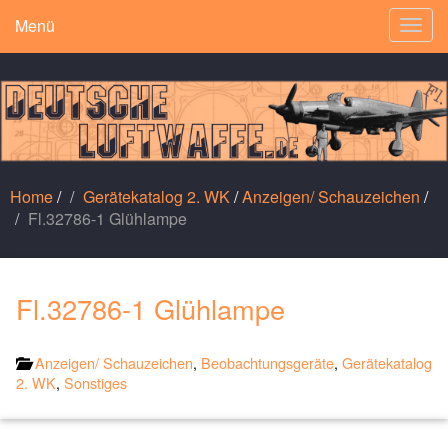
Menü
Togg
navig
Home
/
Gerätekatalog 2. WK
/
Anzeigen/ Schauzeichen
/
Fl.32786-1 Glühlampe
Fl.32786-1 Glühlampe
Anzeigen/ Schauzeichen
,
Beobachtungsgeräte
,
Gerätekatalog
2. WK
,
Sonstiges