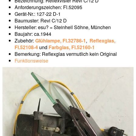
Bezeichnung: Reflexvisier Revi C/12 D
Anforderungszeichen: Fl.52095
Gerät-Nr.: 127-22 D-1
Baumuster: Revi C/12 D
Hersteller: esu? = Steinheil Söhne, München
Baujahr: ca.1944
Zubehör:
Glühlampe, Fl.32786-1
,
Reflexglas,
Fl.52108-4
und
Farbglas, Fl.52160-1
Bemerkung: Reflexglas vermutlich kein Original
Funktionsweise