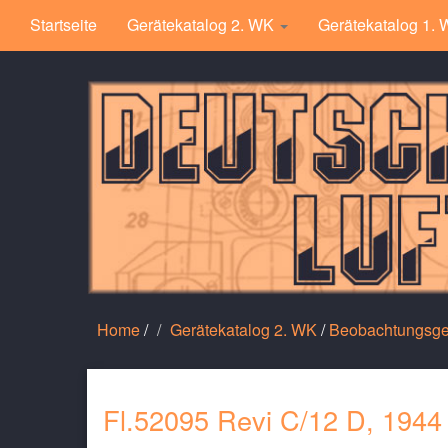
Startseite
Gerätekatalog 2. WK
Gerätekatalog 1.
Home
/
Gerätekatalog 2. WK
/
Beobachtungsge
Fl.52095 Revi C/12 D, 1944