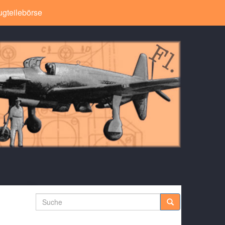
ugteilebörse
Suche