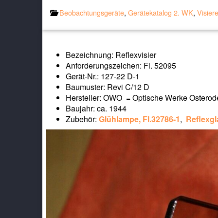
Beobachtungsgeräte
,
Gerätekatalog 2. WK
,
Visier
Bezeichnung: Reflexvisier
Anforderungszeichen: Fl. 52095
Gerät-Nr.: 127-22 D-1
Baumuster: Revi C/12 D
Hersteller: OWO = Optische Werke Osterod
Baujahr: ca. 1944
Zubehör:
Glühlampe, Fl.32786-1
,
Reflexgl