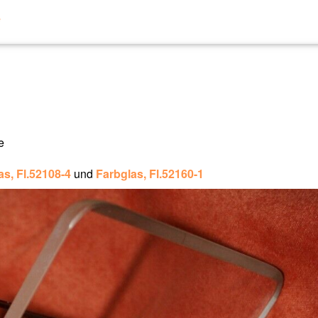
e
e
as, Fl.52108-4
und
Farbglas, Fl.52160-1