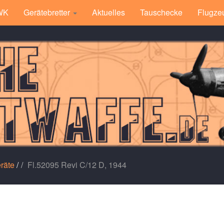
 WK
Gerätebretter
Aktuelles
Tauschecke
Flugze
räte
/
Fl.52095 Revi C/12 D, 1944